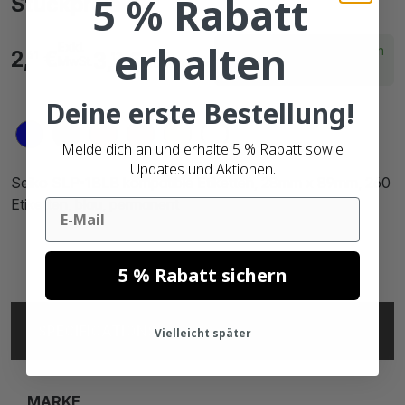
5 % Rabatt
Stückpreis
erhalten
Exkl.
Lieferzeit innerhalb von
2,
€
3,
€
61
13
MwSt.
Bruttopreise
2 Arbeitstagen
Deine erste Bestellung!
Melde dich an und erhalte 5 % Rabatt sowie
Updates und Aktionen.
Seiko SLP-1BLB kompatible Etiketten, 28mm x 89mm, 260
Etiketten, blau, permanent
Email
5 % Rabatt sichern
SPECIFICATIONS
Vielleicht später
MARKE