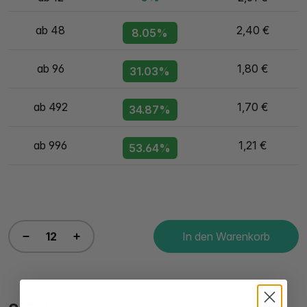
ab 48
2,40 €
8.05%
ab 96
1,80 €
31.03%
ab 492
1,70 €
34.87%
ab 996
1,21 €
53.64%
In den Warenkorb