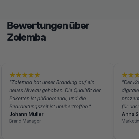
Bewertungen über
Zolemba
"Zolemba hat unser Branding auf ein
"Der Ko
neues Niveau gehoben. Die Qualität der
digital
Etiketten ist phänomenal, und die
prozent
Bearbeitungszeit ist unübertroffen."
für un
Johann Müller
Anna S
Brand Manager
Marketi