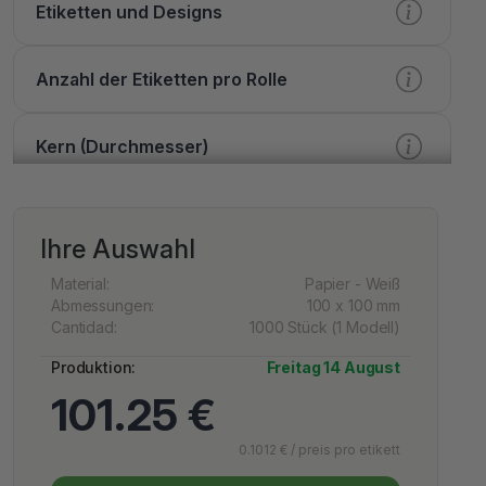
Etiketten und Designs
Anzahl der Etiketten pro Rolle
Kern (Durchmesser)
Verarbeitung
Ihre Auswahl
Druck
Material:
Papier - Weiß
Abmessungen:
100 x 100 mm
Cantidad:
1000 Stück (1 Modell)
Lack
Produktion:
Freitag 14 August
101.25 €
Extra Optionen
0.1012 € / preis pro etikett
Dienstleistungen