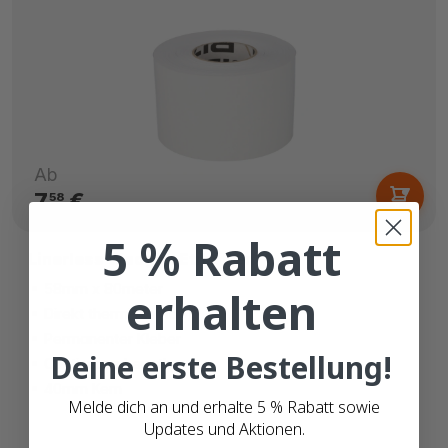
Ab
7,
€
58
5 % Rabatt
Linerless Waagen Etiketten
58mm x 80meter
erhalten
Direkt thermisch (top)
Permanenter Kleber
Deine erste Bestellung!
Continuous Length
40mm Kern
Melde dich an und erhalte 5 % Rabatt sowie
Updates und Aktionen.