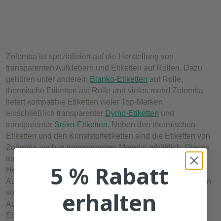
Zolemba ist spezialisiert auf die Herstellung von
transparenten Aufklebern und Etiketten auf Rollen. Dazu
gehören unter anderem
Blanko-Etiketten
auf Rolle,
thermische Etiketten auf Rolle und vieles mehr! Zolemba
liefert kompatible Etiketten vieler Top-Marken,
einschließlich transparenter
Dymo-Etiketten
und
transparenter
Seiko-Etiketten
. Neben den thermischen
Etiketten und den Kunststoffetiketten sind die Etiketten von
Zolemba auch in transparentem Material erhältlich. Dieses
transparente Material eignet sich hervorragend für die
5 % Rabatt
Herstellung von transparenten Etiketten. Transparente
Aufkleber, auch als durchsichtige Etiketten bekannt, sind in
erhalten
verschiedenen Größen erhältlich. Die durchsichtigen
Aufkleber sind nahezu unsichtbar. Diese transparenten
Etiketten sind vielseitig einsetzbar und daher sehr beliebt.