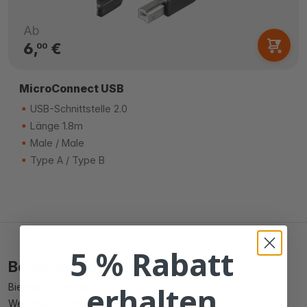
Ab
6,
€
00
MicroConnect USB
USB-Schnittstelle 2.0
Länge 1.8m
Male / Male
Type A / Type B
5 % Rabatt
Beliebte Produkte
erhalten
Bieretikett erstellen
Weinetikett erstellen