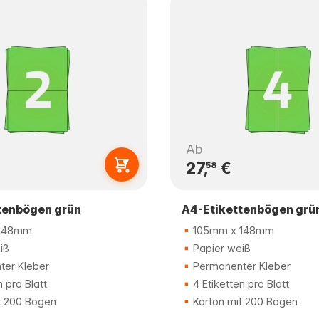
Ab
27,
€
58
tenbögen grün
A4-Etikettenbögen grü
148mm
105mm x 148mm
iß
Papier weiß
er Kleber
Permanenter Kleber
n pro Blatt
4 Etiketten pro Blatt
t 200 Bögen
Karton mit 200 Bögen