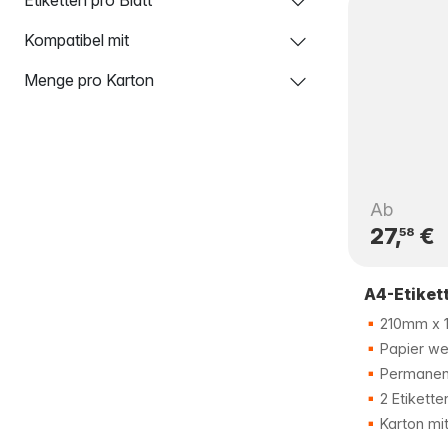
Kompatibel mit
Menge pro Karton
Ab
27,
€
58
A4-Etiket
210mm x 
Papier we
Permanent
2 Etikette
Karton mi