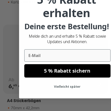
Karton mit 1000 Bögen
erhalten
Deine erste Bestellung!
Melde dich an und erhalte 5 % Rabatt sowie
Updates und Aktionen.
Email
5 % Rabatt sichern
Ab
6,
€
65
Vielleicht später
A4 Stickerbögen
70mm x 42,2mm