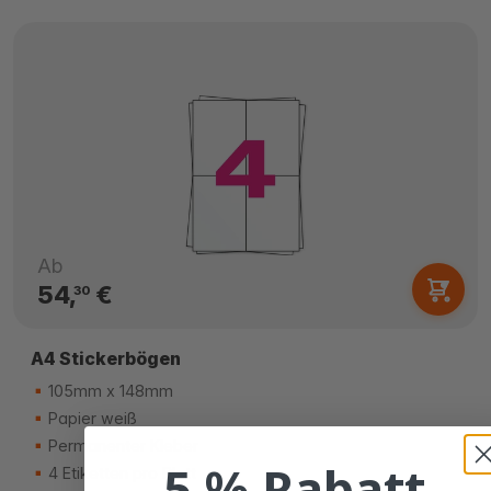
Ab
54,
€
30
A4 Stickerbögen
105mm x 148mm
Papier weiß
Permanenter Kleber
5 % Rabatt
4 Etiketten pro Blatt