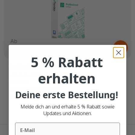
Ab
499,
€
99
5 % Rabatt
BarTender Professonal BTP-WS
erhalten
Einfach mit Excel- oder CSV-Dateien zu
verbinden
Unterstützung für RFID
Deine erste Bestellung!
Nutzen Sie intelligente Vorlagen
Melde dich an und erhalte 5 % Rabatt sowie
Updates und Aktionen.
Email