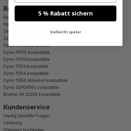
Beliebte Produkte
5 % Rabatt sichern
Bieretikett erstellen
Weinetikett erstellen
Zebra 102mm x 150mm kompatible
Vielleicht später
Zebra 102mm x 210mm kompatible
Dymo 99010 kompatible
Dymo 99012 kompatible
Dymo 99014 kompatible
Dymo 11352 kompatible
Dymo 11354 kompatible
Dymo 11354 ablösbar kompatible
Dymo S0904980 compatible
Brother DK 22205 kompatible
Kundenservice
Häufig Gestellte Fragen
Lieferung
Datei(en) hochladen