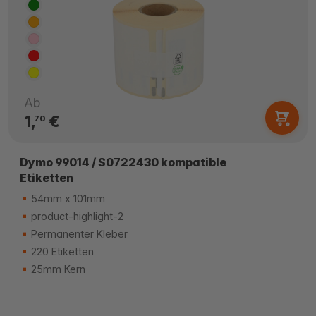
Ab
1,
€
70
Dymo 99014 / S0722430 kompatible
Etiketten
54mm x 101mm
product-highlight-2
Permanenter Kleber
220 Etiketten
25mm Kern