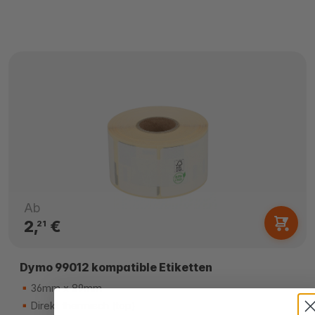
Ab
2,
€
21
Dymo 99012 kompatible Etiketten
36mm x 89mm
Direkt thermisch (top)