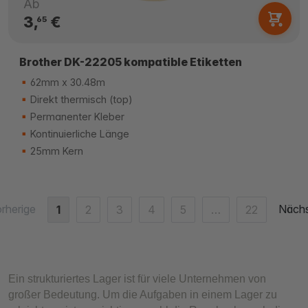
Ab
3,
€
65
Brother DK-22205 kompatible Etiketten
62mm x 30.48m
Direkt thermisch (top)
Permanenter Kleber
Kontinuierliche Länge
25mm Kern
rherige
Näch
1
2
3
4
5
…
22
Ein strukturiertes Lager ist für viele Unternehmen von
großer Bedeutung. Um die Aufgaben in einem Lager zu