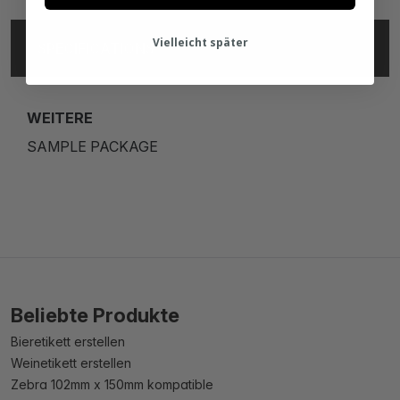
Vielleicht später
SPECIFICATIONS
WEITERE
SAMPLE PACKAGE
Beliebte Produkte
Bieretikett erstellen
Weinetikett erstellen
Zebra 102mm x 150mm kompatible