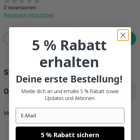
0 rezensionen
Rezension hinzufügen
5 % Rabatt
In den Warenkorb
erhalten
Stückpreis
Deine erste Bestellung!
Exkl.
Lieferzeit innerhalb
0,
€
0,
€
Melde dich an und erhalte 5 % Rabatt sowie
00
00
MwSt.
Bruttopreise
von 2 Arbeitstagen
Updates und Aktionen.
Email
Musterpaket bedruckter Etiketten
5 % Rabatt sichern