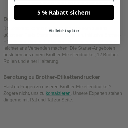
Etikettenbreite von 62mm und drahtloser Verbindung
5 % Rabatt sichern
Brauchen Sie ein Brother Starterset?
Bei Zolemba kannst du jetzt auch zu einem äußerst
Vielleicht später
günstigen Preis
Starterpakets
bestellen, inklusive Brother-
Etikettendrucker und -Etiketten. So können sich Startups
leichter ans Versenden machen. Die Starter-Angeboten
bestehen aus einem Brother-Etikettendrucker, 12 Brother-
Rollen und einer Halterung.
Beratung zu Brother-Etikettendrucker
Hast du Fragen zu unseren Brother-Etikettendrucker?
Zögere nicht, uns zu
kontaktieren
. Unsere Experten stehen
dir gerne mit Rat und Tat zur Seite.