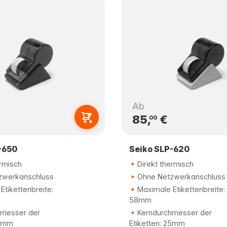
Ab
85,
€
00
-650
Seiko SLP-620
rmisch
Direkt thermisch
zwerkanschluss
Ohne Netzwerkanschluss
tikettenbreite:
Maximale Etikettenbreite:
58mm
messer der
Kerndurchmesser der
25mm
Etiketten: 25mm