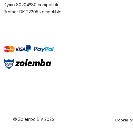
Dymo S0904980 compatible
Brother DK 22205 kompatible
master
visa
paypal
Sofort
On account
© Zolemba B.V 2026
Cookie po