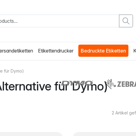
ersandetiketten
Etikettendrucker
Bedruckte Etiketten
K
ve für Dymo)
Alternative für Dymo)
2
Artikel g