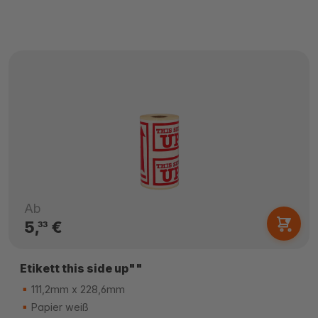
Ab
5,
€
33
Etikett this side up""
111,2mm x 228,6mm
Papier weiß