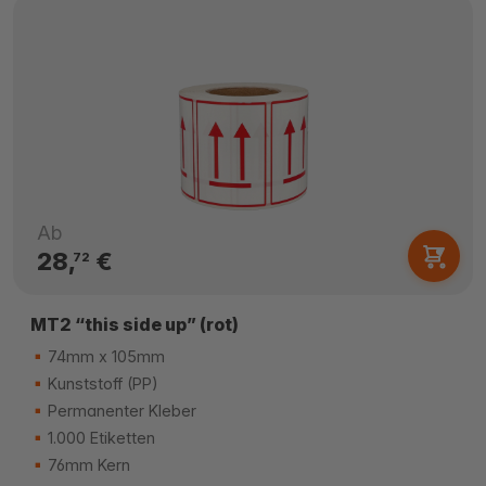
Ab
28,
€
72
MT2 “this side up” (rot)
74mm x 105mm
Kunststoff (PP)
Permanenter Kleber
1.000 Etiketten
76mm Kern