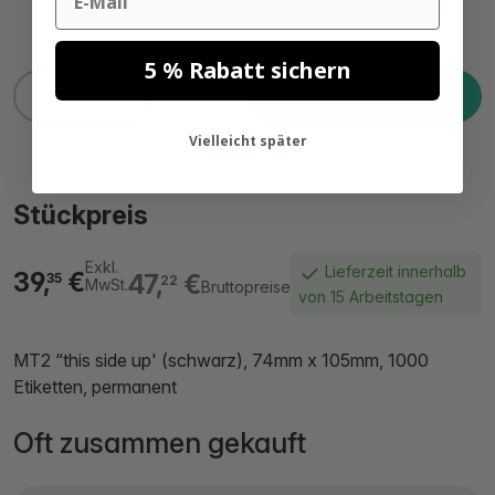
5 % Rabatt sichern
In den Warenkorb
Vielleicht später
Stückpreis
Exkl.
Lieferzeit innerhalb
39,
€
47,
€
35
22
MwSt.
Bruttopreise
von 15 Arbeitstagen
MT2 “this side up' (schwarz), 74mm x 105mm, 1000
Etiketten, permanent
Oft zusammen gekauft