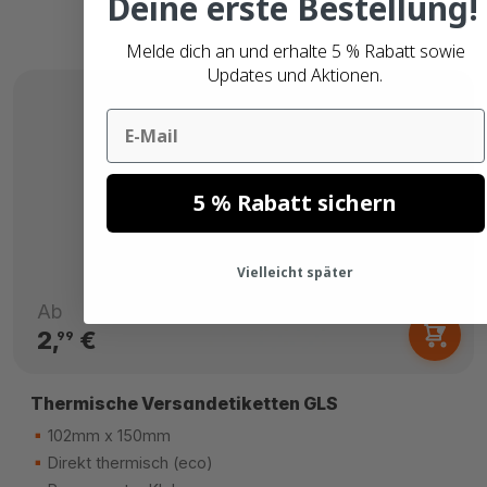
Deine erste Bestellung!
Melde dich an und erhalte 5 % Rabatt sowie
Updates und Aktionen.
Email
5 % Rabatt sichern
Vielleicht später
Ab
2,
€
99
Thermische Versandetiketten GLS
102mm x 150mm
Direkt thermisch (eco)