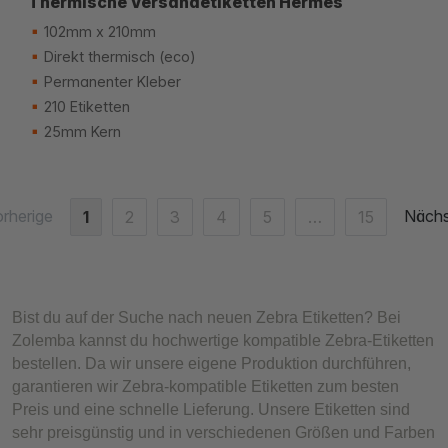
Thermische Versandetiketten Hermes
102mm x 210mm
Direkt thermisch (eco)
Permanenter Kleber
210 Etiketten
25mm Kern
rherige
Nächs
1
2
3
4
5
…
15
Bist du auf der Suche nach neuen Zebra Etiketten? Bei
Zolemba kannst du hochwertige kompatible Zebra-Etiketten
bestellen. Da wir unsere eigene Produktion durchführen,
garantieren wir Zebra-kompatible Etiketten zum besten
Preis und eine schnelle Lieferung. Unsere Etiketten sind
sehr preisgünstig und in verschiedenen Größen und Farben