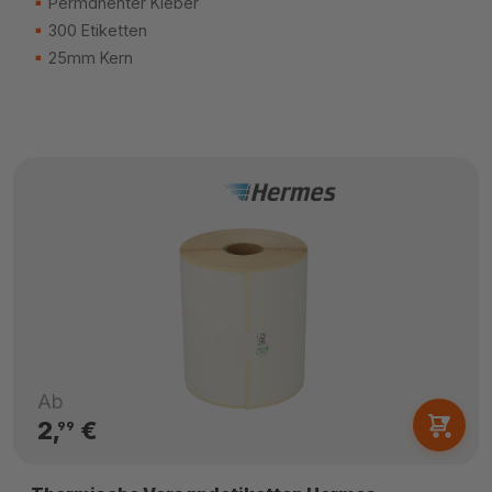
Permanenter Kleber
300 Etiketten
25mm Kern
Ab
2,
€
99