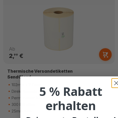
Ab
2,
€
99
Thermische Versandetiketten
SendCloud
102mm x 150mm
5 % Rabatt
Direkt thermisch (eco)
Permanenter Kleber
erhalten
300 Etiketten
25mm Kern