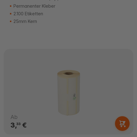
Permanenter Kleber
2.100 Etiketten
25mm Kern
Ab
3,
€
33