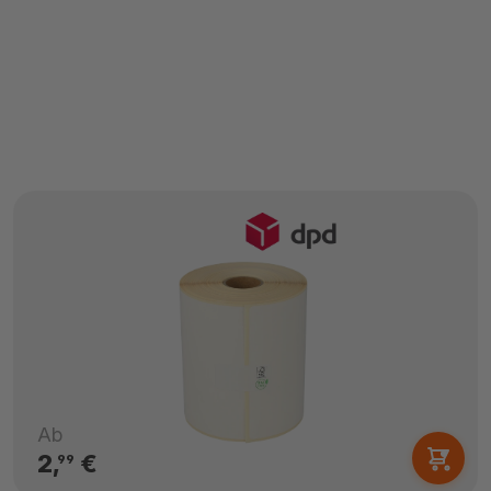
Ab
2,
€
99