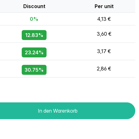
Discount
Per unit
0%
4,13 €
3,60 €
12.83%
3,17 €
23.24%
2,86 €
30.75%
In den Warenkorb