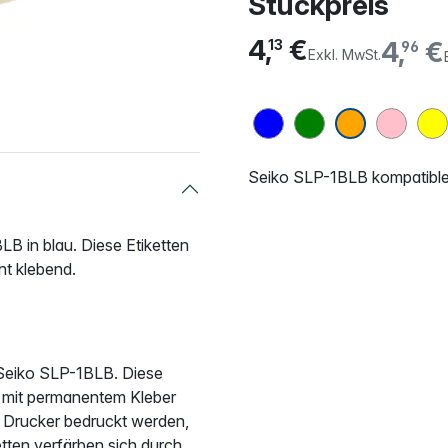
Stückpreis
4,
€
4,
€
13
96
Exkl. MwSt.
Seiko SLP-1BLB kompatible 
LB in blau. Diese Etiketten
nt klebend.
e Seiko SLP-1BLB. Diese
d mit permanentem Kleber
 Drucker bedruckt werden,
etten verfärben sich durch