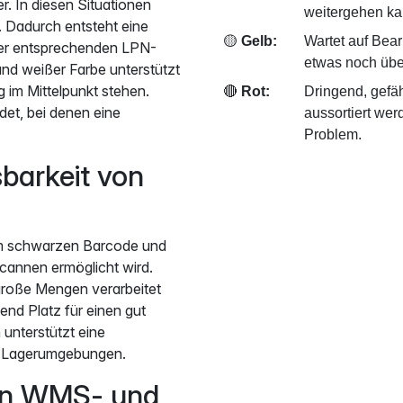
. In diesen Situationen
weitergehen ka
. Dadurch entsteht eine
🟡
Gelb:
Wartet auf Bear
der entsprechenden LPN-
etwas noch übe
nd weißer Farbe unterstützt
 im Mittelpunkt stehen.
🔴
Rot:
Dringend, gefäh
det, bei denen eine
aussortiert we
Problem.
sbarkeit von
em schwarzen Barcode und
cannen ermöglicht wird.
 große Mengen verarbeitet
d Platz für einen gut
unterstützt eine
rer Lagerumgebungen.
 in WMS- und