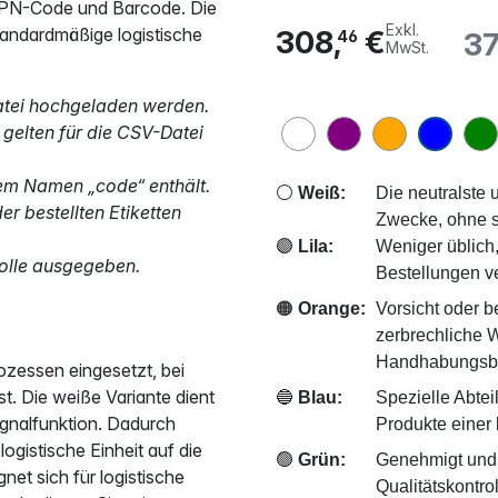
 LPN-Code und Barcode. Die
Exkl.
tandardmäßige logistische
308,
€
37
46
MwSt.
tei hochgeladen werden.
gelten für die CSV-Datei
dem Namen „code“ enthält.
⚪
Weiß:
Die neutralste 
er bestellten Etiketten
Zwecke, ohne s
🟣
Lila:
Weniger üblich,
 Rolle ausgegeben.
Bestellungen v
🟠
Orange:
Vorsicht oder 
zerbrechliche 
Handhabungsbe
zessen eingesetzt, bei
st. Die weiße Variante dient
🔵
Blau:
Spezielle Abtei
ignalfunktion. Dadurch
Produkte einer
logistische Einheit auf die
🟢
Grün:
Genehmigt und e
et sich für logistische
Qualitätskontro