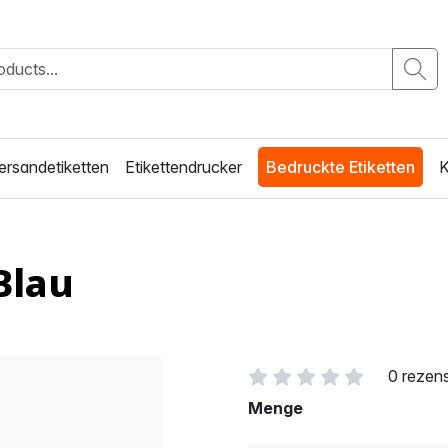
ersandetiketten
Etikettendrucker
Bedruckte Etiketten
K
Blau
0 rezen
Menge