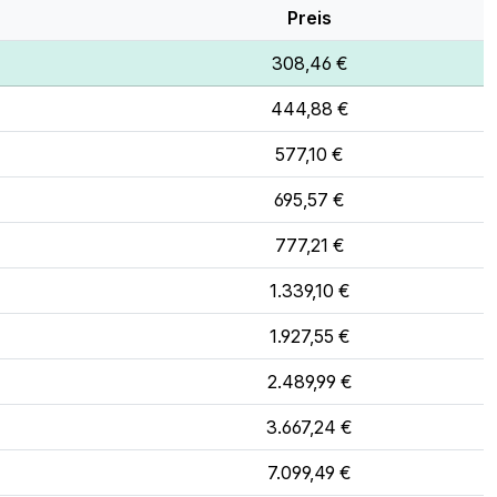
Preis
308,46 €
444,88 €
577,10 €
695,57 €
777,21 €
1.339,10 €
1.927,55 €
2.489,99 €
3.667,24 €
7.099,49 €