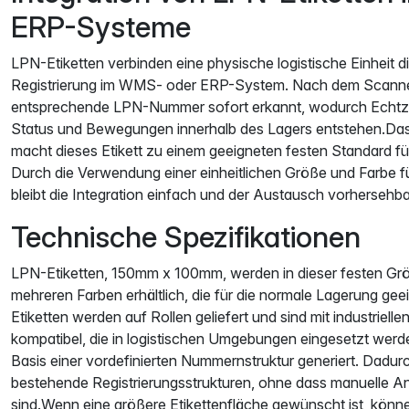
ERP-Systeme
LPN-Etiketten verbinden eine physische logistische Einheit dir
Registrierung im WMS- oder ERP-System. Nach dem Scanne
entsprechende LPN-Nummer sofort erkannt, wodurch Echtzeit
Status und Bewegungen innerhalb des Lagers entstehen.D
macht dieses Etikett zu einem geeigneten festen Standard für 
Durch die Verwendung einer einheitlichen Größe und Farbe f
bleibt die Integration einfach und der Austausch vorhersehba
Technische Spezifikationen
LPN-Etiketten, 150mm x 100mm, werden in dieser festen Größ
mehreren Farben erhältlich, die für die normale Lagerung gee
Etiketten werden auf Rollen geliefert und sind mit industrielle
kompatibel, die in logistischen Umgebungen eingesetzt wer
Basis einer vordefinierten Nummernstruktur generiert. Dadurch
bestehende Registrierungsstrukturen, ohne dass manuelle A
sind.Wenn eine größere Etikettenfläche gewünscht ist, kön