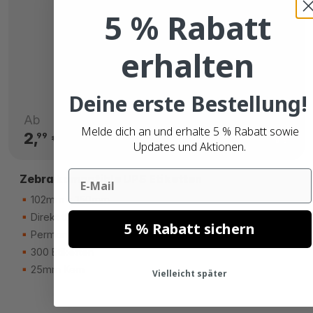
5 % Rabatt
erhalten
Deine erste Bestellung!
Ab
Melde dich an und erhalte 5 % Rabatt sowie
2,
€
99
Updates und Aktionen.
Email
Zebra kompatible UPS Etiketten
102mm x 150mm
Direkt thermisch (eco)
5 % Rabatt sichern
Permanenter Kleber
300 Etiketten
25mm Kern
Vielleicht später