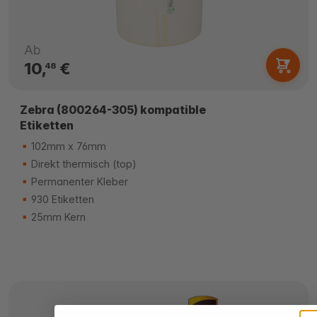
Ab
10,
€
48
Zebra (800264-305) kompatible
Etiketten
102mm x 76mm
Direkt thermisch (top)
Permanenter Kleber
930 Etiketten
25mm Kern