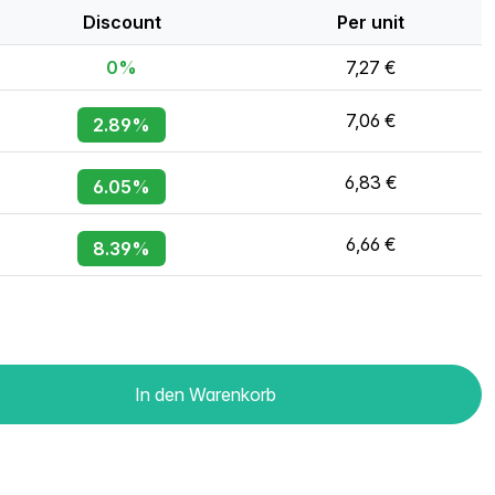
Discount
Per unit
0%
7,27 €
7,06 €
2.89%
6,83 €
6.05%
6,66 €
8.39%
In den Warenkorb