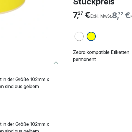
Stückpreis
7,
€
8,
€
27
72
Exkl. MwSt.
Zebra kompatible Etiketten
permanent
tt in der Größe 102mm x
en sind aus gelbem
tt in der Größe 102mm x
en sind aus gelbem