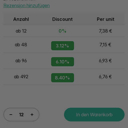
Rezension hinzufügen
Anzahl
Discount
Per unit
ab 12
0%
7,38 €
ab 48
7,15 €
3.12%
ab 96
6,93 €
6.10%
ab 492
6,76 €
8.40%
In den Warenkorb