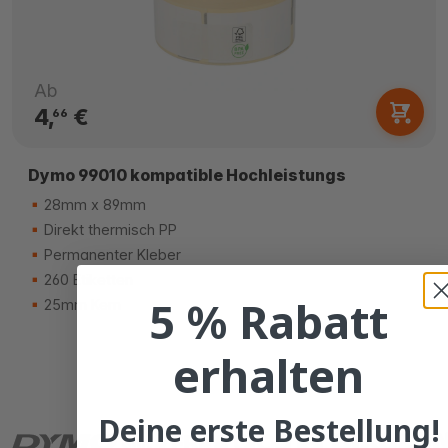
Ab
4,
€
66
Dymo 99010 kompatible Hochleistungs
28mm x 89mm
Direkt thermisch PP
Permanenter Kleber
260 Etiketten
5 % Rabatt
25mm Kern
erhalten
Deine erste Bestellung!