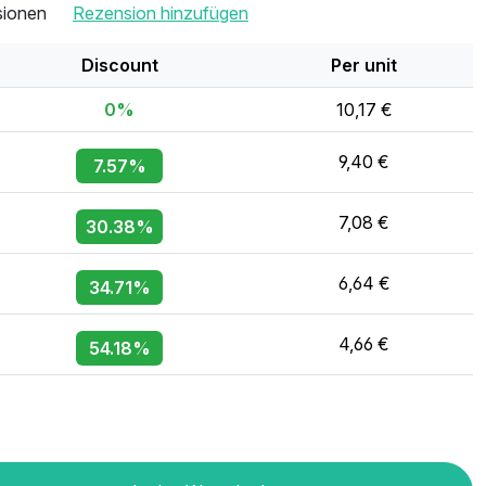
sionen
Rezension hinzufügen
Discount
Per unit
0%
10,17 €
9,40 €
7.57%
7,08 €
30.38%
6,64 €
34.71%
4,66 €
54.18%