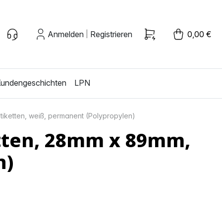
Anmelden
Registrieren
0,00 €
|
undengeschichten
LPN
iketten, weiß, permanent (Polypropylen)
tten, 28mm x 89mm,
n)