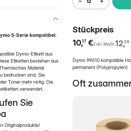
Stückpreis
Dymo 5-Serie kompatibel.
10,
€
12,
17
20
Exkl. MwSt.
patible Dymo-Etikett aus
Dymo 99010 kompatible Hoc
ese Etiketten bestehen aus
permanent (Polypropylen)
 Thermisches Material
zu bedrucken sind. Sie
Oft zusammen
oder Toner mehr nötig. Die
etiketten verwendet.
ufen Sie
ba
n Originalprodukte!