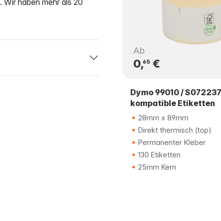
s. Wir haben mehr als 20
Ab
0,
€
65
Dymo 99010 / S07223
kompatible Etiketten
28mm x 89mm
Direkt thermisch (top)
Permanenter Kleber
130 Etiketten
25mm Kern