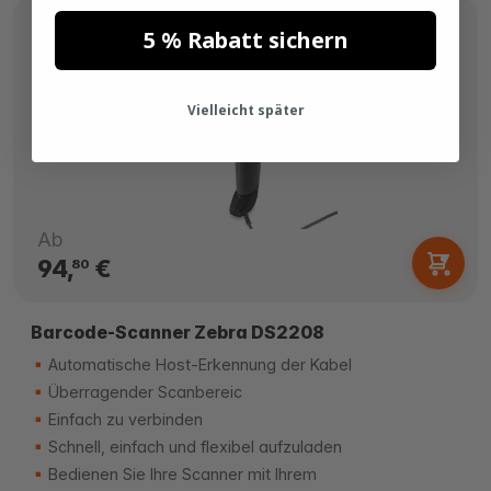
5 % Rabatt sichern
Vielleicht später
Ab
94,
€
80
Barcode-Scanner Zebra DS2208
Automatische Host-Erkennung der Kabel
Überragender Scanbereic
Einfach zu verbinden
Schnell, einfach und flexibel aufzuladen
Bedienen Sie Ihre Scanner mit Ihrem