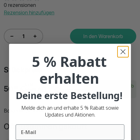
0 rezensionen
Rezension hinzufügen
In den Warenkorb
5 % Rabatt
Stückpreis
erhalten
Exkl.
Lieferzeit innerhalb
50,
€
60,
€
56
67
MwSt.
Bruttopreise
Deine erste Bestellung!
von 4 Arbeitstagen
Melde dich an und erhalte 5 % Rabatt sowie
Barcode-Scanner Zebra LS1203
Updates und Aktionen.
Oft zusammen gekauft
Email