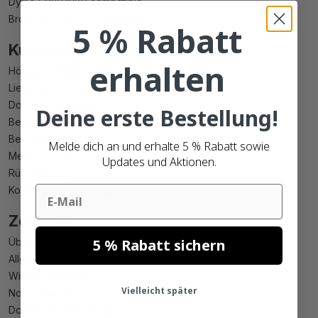
Dymo S0904980 compatible
Brother DK 22205 kompatible
5 % Rabatt
Kundenservice
erhalten
Häufig Gestellte Fragen
Lieferung
Datei(en) hochladen
Deine erste Bestellung!
Bestellung
Bezahlung
Melde dich an und erhalte 5 % Rabatt sowie
Mein Account
Updates und Aktionen.
Rücksendung
Email
Konformitätserklärung PPWR
Zolemba
5 % Rabatt sichern
Über Zolemba
Allgemeine Geschäftsbedingungen
Wiederrufsbelehrung
Vielleicht später
Nachhaltigkeit
Datenschutzerklärung