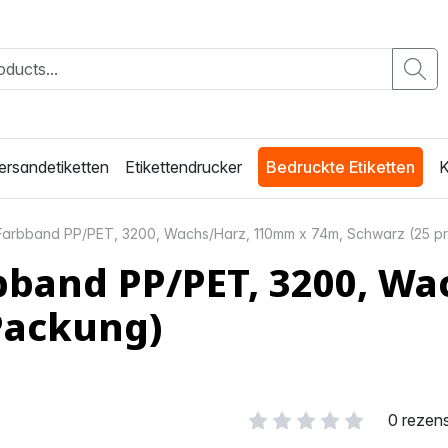
ersandetiketten
Etikettendrucker
Bedruckte Etiketten
K
Farbband PP/PET, 3200, Wachs/Harz, 110mm x 74m, Schwarz (25 p
bband PP/PET, 3200, Wa
Packung)
0 rezen