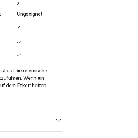
X
t
Ungeeignet
✓
✓
✓
 ist auf die chemische
kzuführen. Wenn ein
uf dem Etikett haften