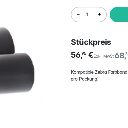
Stückpreis
56,
€
68,
95
3
Exkl. MwSt.
Kompatible Zebra Farbban
pro Packung)