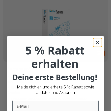
5 % Rabatt
Ab
349,
€
00
erhalten
Bartender Starter BTS-WS
Deine erste Bestellung!
Drucken von jedem Betriebssystem, Gerät
oder Internetbrowser aus
Melde dich an und erhalte 5 % Rabatt sowie
Einfache Verknüpfung mit Excel- oder CSV-
Updates und Aktionen.
Dateien
Erstellung eigener Etiketten in professioneller
Email
Qualität