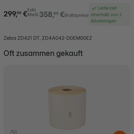
Lieferzeit
Exkl.
299,
€
358,
€
00
80
MwSt.
innerhalb von 2
Bruttopreise
Arbeitstagen
Zebra ZD421 DT, ZD4A042-D0EM00EZ
Oft zusammen gekauft
Ab