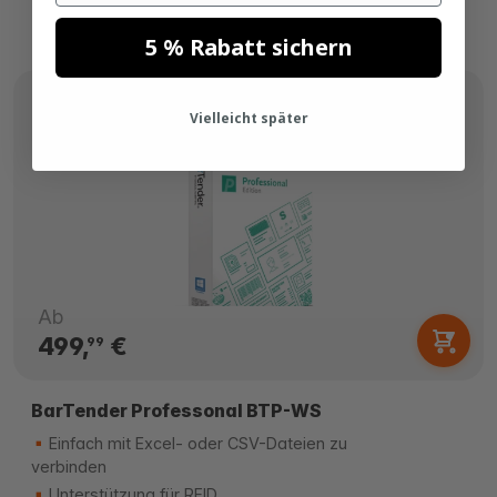
5 % Rabatt sichern
Vielleicht später
Ab
499,
€
99
BarTender Professonal BTP-WS
Einfach mit Excel- oder CSV-Dateien zu
verbinden
Unterstützung für RFID