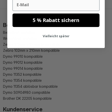
Email
5 % Rabatt sichern
Beliebte Produkte
Bieretikett erstellen
Vielleicht später
Weinetikett erstellen
Zebra 102mm x 150mm kompatible
Zebra 102mm x 210mm kompatible
Dymo 99010 kompatible
Dymo 99012 kompatible
Dymo 99014 kompatible
Dymo 11352 kompatible
Dymo 11354 kompatible
Dymo 11354 ablösbar kompatible
Dymo S0904980 compatible
Brother DK 22205 kompatible
Kundenservice