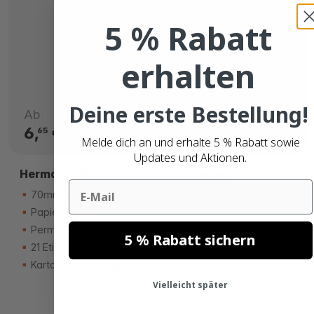
5 % Rabatt
erhalten
Deine erste Bestellung!
Ab
6,
€
65
Melde dich an und erhalte 5 % Rabatt sowie
Updates und Aktionen.
Herma 4668 kompatible A4 Etiketten
Email
70mm x 42,3mm
Papier weiß
Permanenter Kleber
5 % Rabatt sichern
21 Etiketten pro Blatt
Karton mit 100 Bögen
Vielleicht später