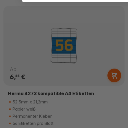
Ab
6,
€
65
Herma 4273 kompatible A4 Etiketten
52,5mm x 21,2mm
Papier weiß
Permanenter Kleber
56 Etiketten pro Blatt