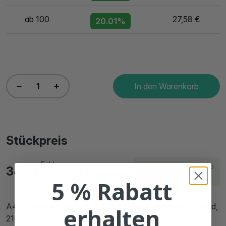
ab 100
27,58 €
20.01%
In den Warenkorb
Stückpreis
Exkl.
Lieferzeit innerhalb
34,
€
41,
€
48
38
MwSt.
Bruttopreise
von 2 Arbeitstagen
5 % Rabatt
A4-Etikettenbögen, 1 pro Bogen, blau, permanent haftend,
erhalten
210mm x 296mm