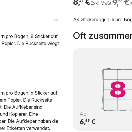
8,
€
9,
€
31
97
Exkl. MwSt.
B
A4 Stickerbögen, 6 pro Bo
Oft zusammen
ern pro Bogen. 8 Sticker auf
Papier. Die Rückseite wiegt
ern pro Bogen. 6 Sticker auf
m Papier. Die Rückseite
. Die Aufkleber sind
Ab
 und Kopierer. Eine
6,
€
er. Die Aufkleber haben die
65
er Etiketten verwendet.