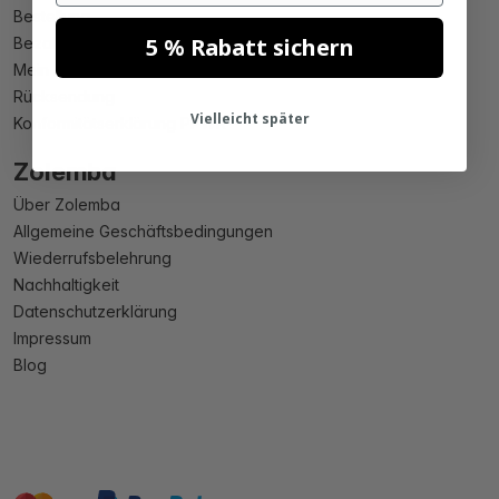
Bestellung
5 % Rabatt sichern
Bezahlung
Mein Account
Rücksendung
Vielleicht später
Konformitätserklärung PPWR
Zolemba
Über Zolemba
Allgemeine Geschäftsbedingungen
Wiederrufsbelehrung
Nachhaltigkeit
Datenschutzerklärung
Impressum
Blog
master
visa