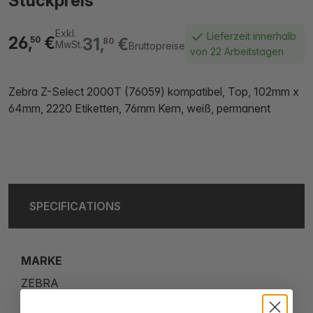
Stückpreis
Exkl.
Lieferzeit innerhalb
26,
€
31,
€
50
80
MwSt.
Bruttopreise
von 22 Arbeitstagen
Zebra Z-Select 2000T (76059) kompatibel, Top, 102mm x
64mm, 2220 Etiketten, 76mm Kern, weiß, permanent
SPECIFICATIONS
MARKE
ZEBRA