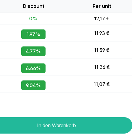
Discount
Per unit
0%
12,17 €
11,93 €
1.97%
11,59 €
4.77%
11,36 €
6.66%
11,07 €
9.04%
In den Warenkorb