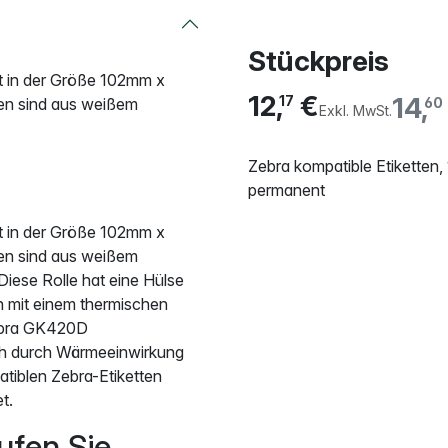
Stückpreis
tt in der Größe 102mm x
12,
€
14,
17
en sind aus weißem
60
Exkl. MwSt.
Zebra kompatible Etiketten
permanent
tt in der Größe 102mm x
en sind aus weißem
iese Rolle hat eine Hülse
n mit einem thermischen
Zebra GK420D
sich durch Wärmeeinwirkung
atiblen Zebra-Etiketten
t.
ufen Sie