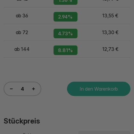
1.36%
ab 36
13,55 €
2.94%
ab 72
13,30 €
4.73%
ab 144
12,73 €
8.81%
In den Warenkorb
Stückpreis