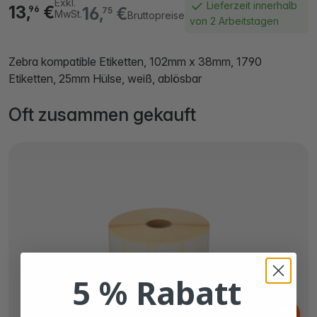
Exkl.
Lieferzeit innerhalb
13,
€
16,
€
96
75
MwSt.
Bruttopreise
von 2 Arbeitstagen
Zebra kompatible Etiketten, 102mm x 38mm, 1790
Etiketten, 25mm Hülse, weiß, ablösbar
Oft zusammen gekauft
5 % Rabatt
Ab
50