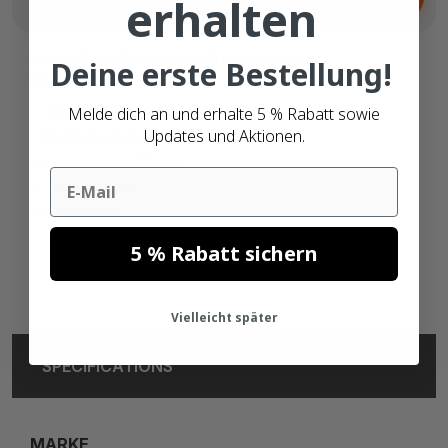
6,
€
erhalten
Zebra (880595-025DU) kompatible
Deine erste Bestellung!
Etiketten
Melde dich an und erhalte 5 % Rabatt sowie
38mm x 25mm
Updates und Aktionen.
Direkt thermisch (top)
Permanenter Kleber
Email
700 Etiketten
25mm Kern
5 % Rabatt sichern
Vielleicht später
SPECIFICATIONS
MARKE