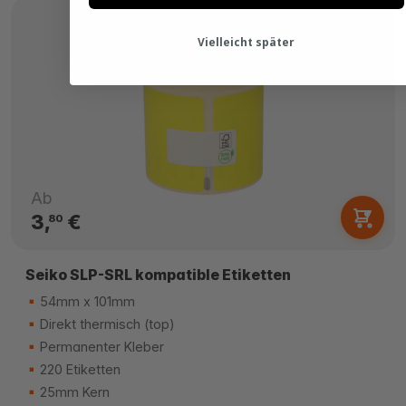
Vielleicht später
Ab
3,
€
80
Seiko SLP-SRL kompatible Etiketten
54mm x 101mm
Direkt thermisch (top)
Permanenter Kleber
220 Etiketten
25mm Kern