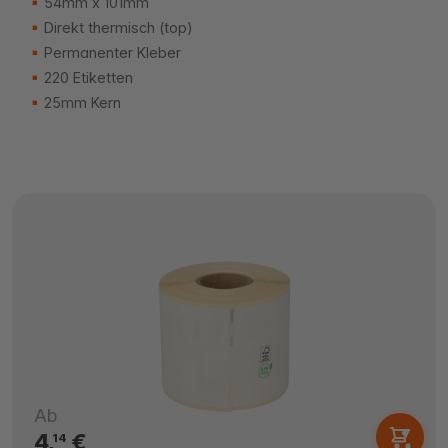
54mm x 101mm
Direkt thermisch (top)
Permanenter Kleber
220 Etiketten
25mm Kern
Ab
4,
€
14