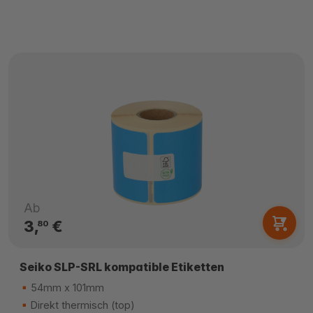
Ab
3,
€
80
Seiko SLP-SRL kompatible Etiketten
54mm x 101mm
Direkt thermisch (top)