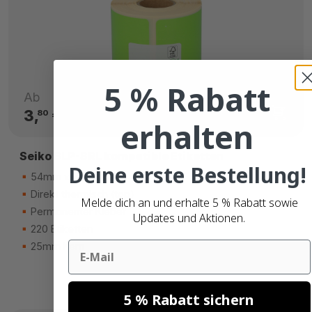
5 % Rabatt
Ab
3,
€
80
erhalten
Seiko SLP-SRL kompatible Etiketten
Deine erste Bestellung!
54mm x 101mm
Direkt thermisch (top)
Melde dich an und erhalte 5 % Rabatt sowie
Permanenter Kleber
Updates und Aktionen.
220 Etiketten
Email
25mm Kern
5 % Rabatt sichern