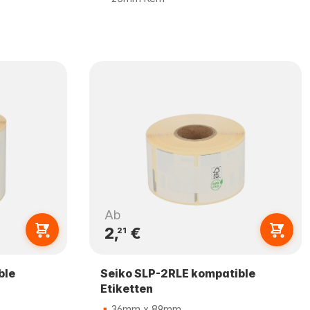
Ab
2,
€
21
ble
Seiko SLP-2RLE kompatible
Etiketten
36mm x 89mm