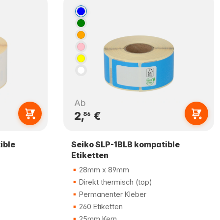
Ab
2,
€
86
ible
Seiko SLP-1BLB kompatible
Etiketten
28mm x 89mm
Direkt thermisch (top)
Permanenter Kleber
260 Etiketten
25mm Kern