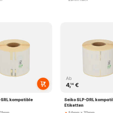
Ab
4,
€
14
-SRL kompatible
Seiko SLP-DRL kompati
Etiketten
101mm
54mm x 70mm