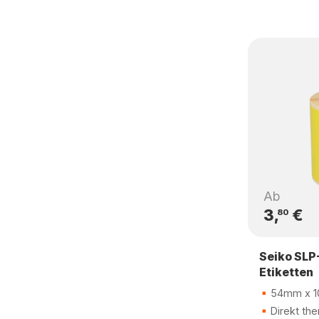
Ab
3,
€
80
Seiko SLP
Etiketten
54mm x 
Direkt the