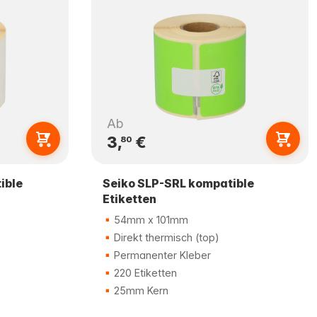
Ab
3,
€
80
ible
Seiko SLP-SRL kompatible
Etiketten
54mm x 101mm
Direkt thermisch (top)
Permanenter Kleber
220 Etiketten
25mm Kern