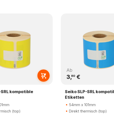
Ab
3,
€
80
-SRL kompatible
Seiko SLP-SRL kompati
Etiketten
101mm
54mm x 101mm
rmisch (top)
Direkt thermisch (top)