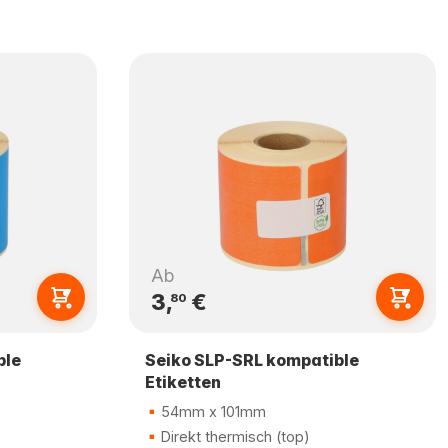
Ab
3,
€
80
ble
Seiko SLP-SRL kompatible
Etiketten
54mm x 101mm
Direkt thermisch (top)