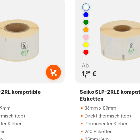
Ab
1,
€
39
-2RL kompatible
Seiko SLP-2RLE kompat
Etiketten
89mm
36mm x 89mm
rmisch (top)
Direkt thermisch (top)
er Kleber
Permanenter Kleber
ten
260 Etiketten
n
25mm Kern