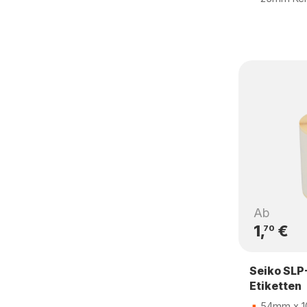
Ab
1,
€
70
Seiko SLP
Etiketten
54mm x 