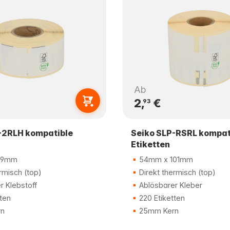
Ab
2,
€
93
-2RLH kompatible
Seiko SLP-RSRL kompat
Etiketten
89mm
54mm x 101mm
rmisch (top)
Direkt thermisch (top)
 Klebstoff
Ablösbarer Kleber
ten
220 Etiketten
n
25mm Kern