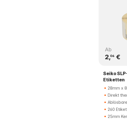
Ab
2,
€
06
Seiko SLP
Etiketten
28mm x 
Direkt the
Ablösbarer
260 Etiket
25mm Ker