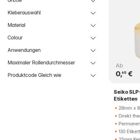
Kleberauswahl
Material
Colour
Anwendungen
Maximaler Rollendurchmesser
Ab
0,
€
65
Produktcode Gleich wie
Seiko SLP
Etiketten
28mm x 
Direkt the
Permanent
130 Etiket
25mm Ker