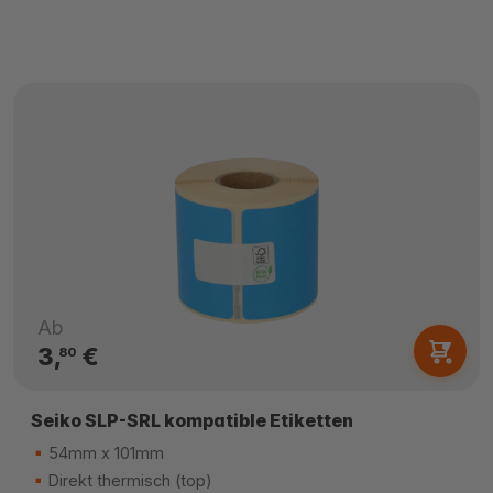
Ab
3,
€
80
Seiko SLP-SRL kompatible Etiketten
54mm x 101mm
Direkt thermisch (top)