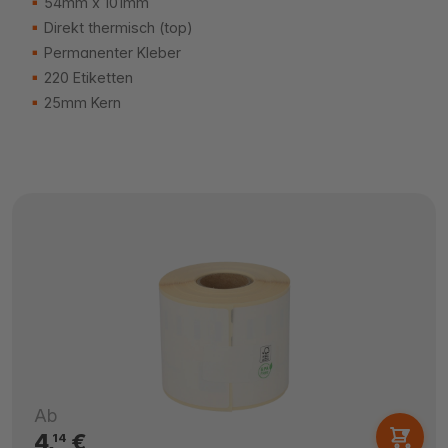
54mm x 101mm
Direkt thermisch (top)
Permanenter Kleber
220 Etiketten
25mm Kern
Ab
4,
€
14