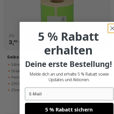
5 % Rabatt
Ab
3,
€
80
erhalten
Seiko SLP-SRL kompatible Etiketten
Deine erste Bestellung!
54mm x 101mm
Direkt thermisch (top)
Melde dich an und erhalte 5 % Rabatt sowie
Permanenter Kleber
Updates und Aktionen.
220 Etiketten
Email
25mm Kern
5 % Rabatt sichern