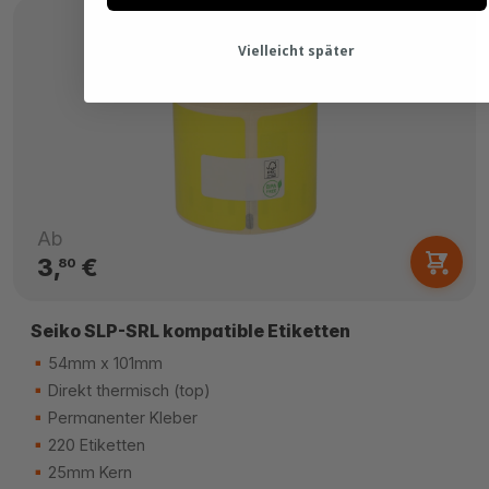
Vielleicht später
Ab
3,
€
80
Seiko SLP-SRL kompatible Etiketten
54mm x 101mm
Direkt thermisch (top)
Permanenter Kleber
220 Etiketten
25mm Kern