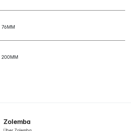
76MM
200MM
Zolemba
Über Zolemba