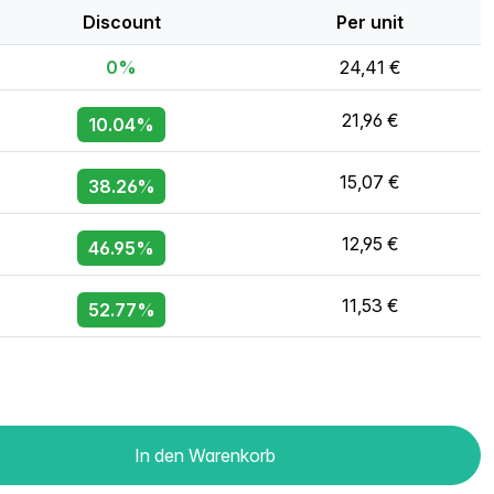
Discount
Per unit
0%
24,41 €
21,96 €
10.04%
15,07 €
38.26%
12,95 €
46.95%
11,53 €
52.77%
In den Warenkorb