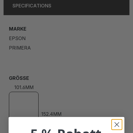
SPECIFICATIONS
MARKE
EPSON
PRIMERA
GRÖSSE
101.6MM
152.4MM