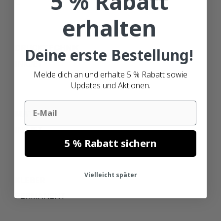
5 % Rabatt
erhalten
DRUCKTECHNIK
Deine erste Bestellung!
INKJET
Melde dich an und erhalte 5 % Rabatt sowie
Updates und Aktionen.
Email
MATERIAL
INKJET
5 % Rabatt sichern
Vielleicht später
KLEBER
PERMANENT