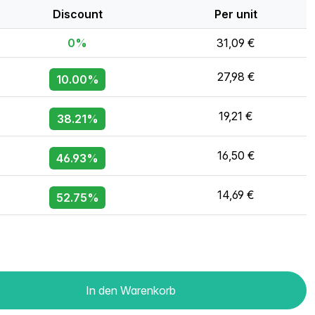
Discount
Per unit
0%
31,09 €
27,98 €
10.00%
19,21 €
38.21%
16,50 €
46.93%
14,69 €
52.75%
In den Warenkorb