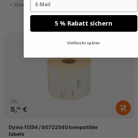
25mm Kern
5 % Rabatt sichern
Vielleicht später
Ab
5,
€
36
Dymo 11354 / S0722540 kompatible
labels