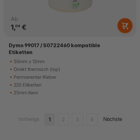
Ab
1,
€
04
Dymo 99017 / S0722460 kompatible
Etiketten
50mm x 12mm
Direkt thermisch (top)
Permanenter Kleber
220 Etiketten
25mm Kern
Vorherige
Nächste
1
2
3
4