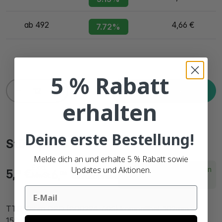
ab 492
4,66 €
7.72%
5 % Rabatt
In den Warenkorb
erhalten
Deine erste Bestellung!
Stückpreis
Melde dich an und erhalte 5 % Rabatt sowie
Exkl.
Updates und Aktionen.
Lieferzeit innerhalb von
5,
€
6,
€
05
06
MwSt.
Bruttopreise
2 Arbeitstagen
Email
TTR Zebra DPD (800294-605) kompatibel, 102mm x
152mm, 300 Etiketten, 25mm Kern