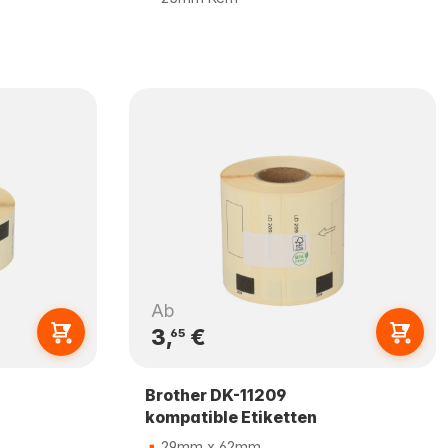
Ab
3,
€
65
Brother DK-11209
kompatible Etiketten
29mm x 62mm