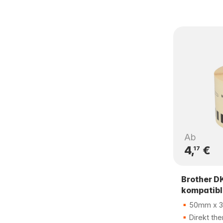
Ab
4,
€
17
Brother D
kompatibl
50mm x 3
Direkt the