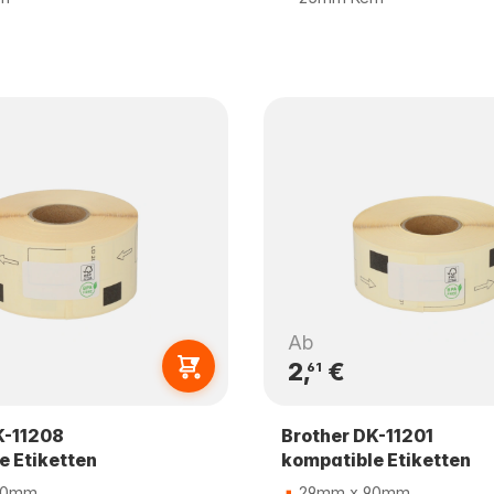
Ab
2,
€
61
K-11208
Brother DK-11201
e Etiketten
kompatible Etiketten
90mm
29mm x 90mm