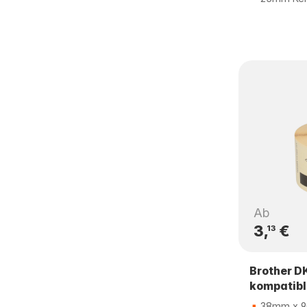
Ab
3,
€
13
Brother D
kompatibl
38mm x 