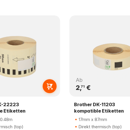
Ab
2,
€
71
K-22223
Brother DK-11203
e Etiketten
kompatible Etiketten
0.48m
17mm x 87mm
rmisch (top)
Direkt thermisch (top)