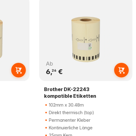
Ab
6,
€
26
Brother DK-22243
kompatible Etiketten
102mm x 30.48m
Direkt thermisch (top)
Permanenter Kleber
Kontinuierliche Länge
25mm Kern