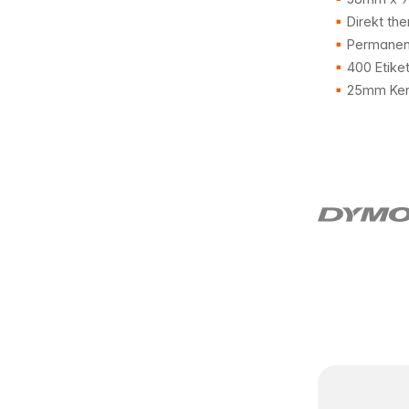
Direkt the
Permanent
400 Etike
25mm Ker