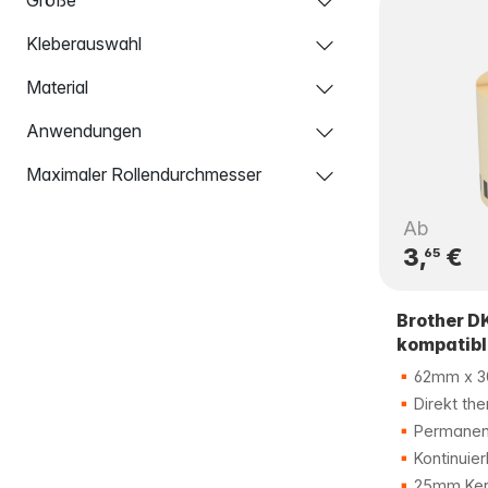
Kleberauswahl
Material
Anwendungen
Maximaler Rollendurchmesser
Ab
3,
€
65
Brother D
kompatibl
62mm x 3
Direkt the
Permanent
Kontinuier
25mm Ker