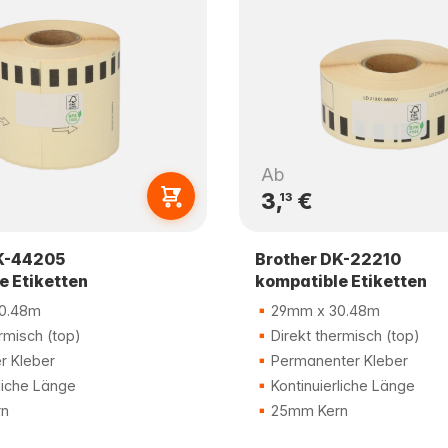
Ab
3,
€
13
K-44205
Brother DK-22210
e Etiketten
kompatible Etiketten
0.48m
29mm x 30.48m
rmisch (top)
Direkt thermisch (top)
r Kleber
Permanenter Kleber
liche Länge
Kontinuierliche Länge
n
25mm Kern