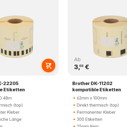
Ab
3,
€
03
K-22205
Brother DK-11202
e Etiketten
kompatible Etiketten
0.48m
62mm x 100mm
rmisch (top)
Direkt thermisch (top)
er Kleber
Permanenter Kleber
liche Länge
300 Etiketten
n
25mm Kern