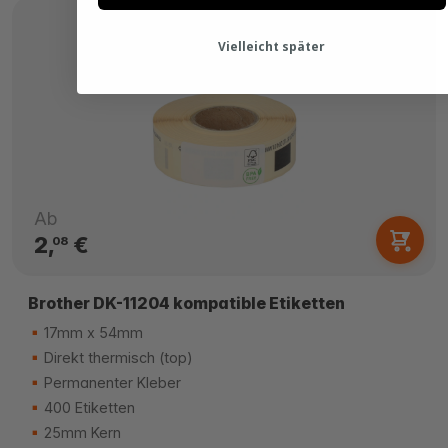
Vielleicht später
Ab
2,
€
08
Brother DK-11204 kompatible Etiketten
17mm x 54mm
Direkt thermisch (top)
Permanenter Kleber
400 Etiketten
25mm Kern