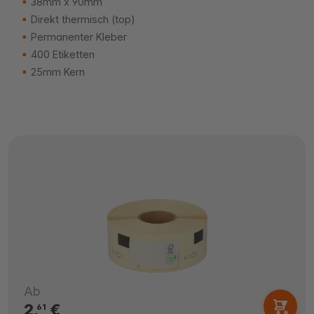
38mm x 90mm
Direkt thermisch (top)
Permanenter Kleber
400 Etiketten
25mm Kern
Ab
2,
€
61