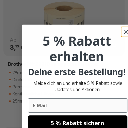
5 % Rabatt
Ab
3,
€
13
erhalten
Brother DK-22210 kompatible Etiketten
Deine erste Bestellung!
29mm x 30.48m
Direkt thermisch (top)
Melde dich an und erhalte 5 % Rabatt sowie
Permanenter Kleber
Updates und Aktionen.
Kontinuierliche Länge
Email
25mm Kern
5 % Rabatt sichern