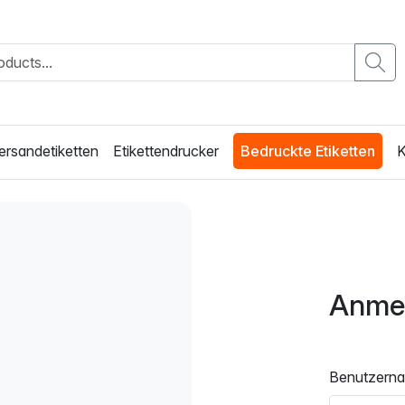
ersandetiketten
Etikettendrucker
Bedruckte Etiketten
K
Anme
Benutzern