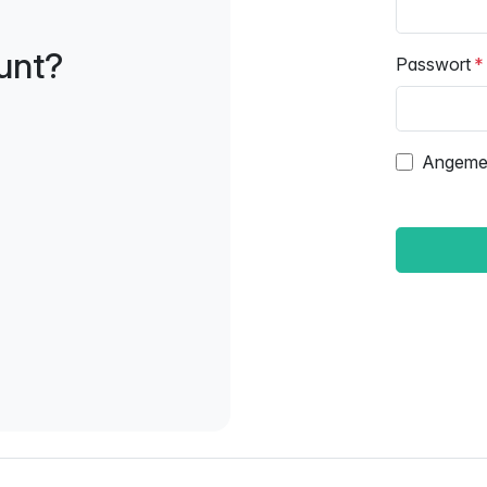
unt?
Passwort
Angemel